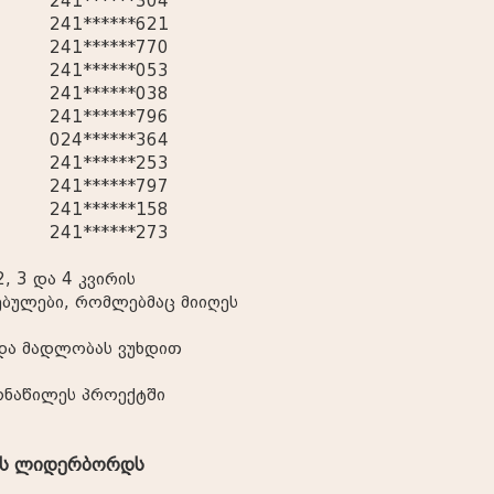
241******304
241******621
241******770
241******053
241******038
241******796
024******364
241******253
241******797
241******158
241******273
, 3 და 4 კვირის
ბულები, რომლებმაც მიიღეს
და მადლობას ვუხდით
ნაწილეს პროექტში
ის ლიდერბორდს