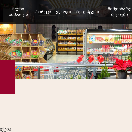
ჩვენი
მიმდინარე
ი
ჰორეკა
ვლოგი
რეცეპტები
იმპორტი
აქციები
აქცია