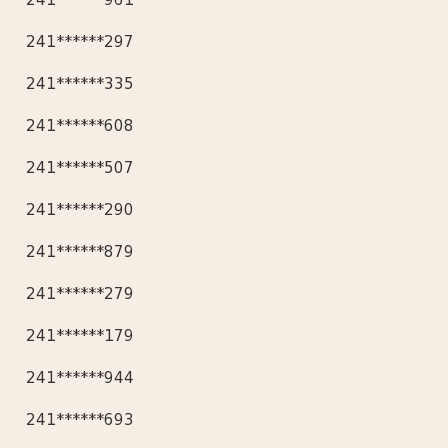
241******297
241******335
241******608
241******507
241******290
241******879
241******279
241******179
241******944
241******693