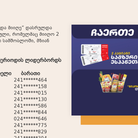
 და მიიღე“ დასრულდა
ბული, რომელმაც მიიღო 2
ს სამშობლოში, მზიან
 პერიოდის ლიდერბორდს
ბელი
ბარათი
241******464
241******158
241******015
241******130
241******586
241******844
024******646
241******775
241******829