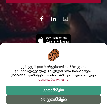
ვებ-გვერდით სარგებლობის პროცესის
გასამარტივებლად ვიყენებთ 'მზა-ჩანაწერებს'
(COOKIES), დამატებითი ინფორმაციისთვის იხილეთ
COOKIE პოლიტიკა
ვეთანხმები
© 2021 შ.პ.ს. "ნიკორა სუპერმარკეტი". ყველა
უფლება დაცულია.
არ ვეთანხმები
Created by
HobbyStudio