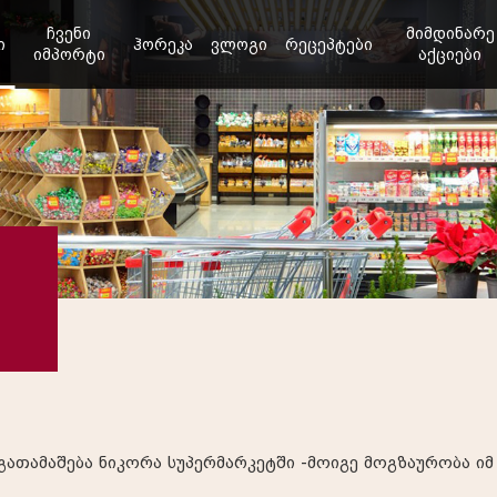
ჩვენი
მიმდინარე
ი
ჰორეკა
ვლოგი
რეცეპტები
იმპორტი
აქციები
 გათამაშება ნიკორა სუპერმარკეტში -მოიგე მოგზაურობა ი