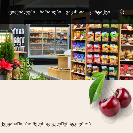
ფილიალები
ბარათები
ვაკანსია
კონტაქტი
მ ქვეყანაში, რომელსაც გულშემატკივრობ