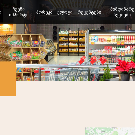
ჩვენი
მიმდინარე
ი
ჰორეკა
ვლოგი
რეცეპტები
იმპორტი
აქციები