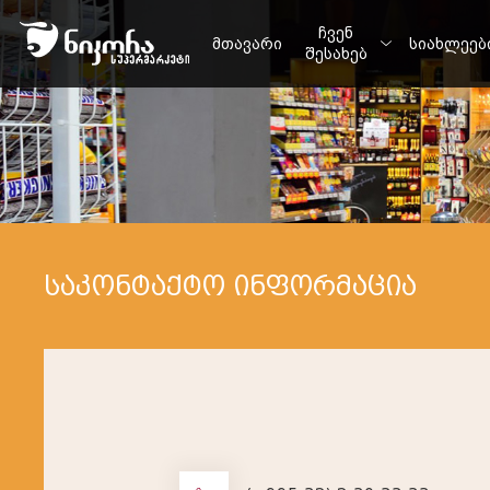
ჩვენ
მთავარი
სიახლეებ
შესახებ
საკონტაქტო ინფორმაცია