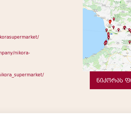
ikorasupermarket/
mpany/nikora-
nikora_supermarket/
ნიკორას 