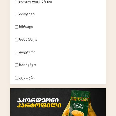
ვიდეო რეცეპტები
ყველა კატეგორია
მარტივი
სასმელები
სწრაფი
ცომეული
სამარხვო
დიეტური
სოუსები
საბავშვო
სუპები
უცხოური
ცხელი-კერძები
სალათები