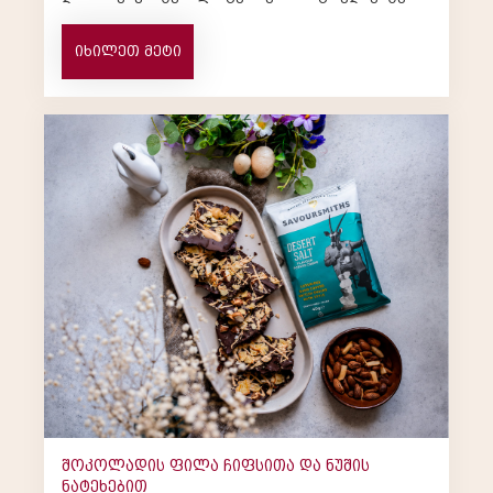
300 გრ. გაყინული მარწყვი ან ჟოლო&...
იხილეთ მეტი
შოკოლადის ფილა ჩიფსითა და ნუშის
ნატეხებით