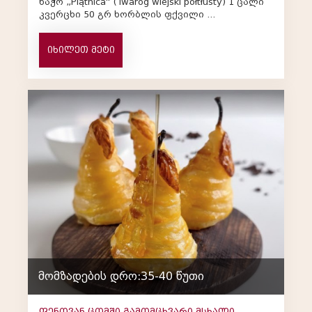
ხაჭო „Piątnica“ (Twaróg wiejski półtłusty) 1 ცალი
კვერცხი 50 გრ ხორბლის ფქვილი ...
იხილეთ მეტი
მომზადების დრო:35-40 წუთი