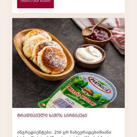
იხილეთ მეტი
ტრადიციული ხაჭოს სირნიკები
ინგრედიენტები: 250 გრ ნახევრადცხიმიანი