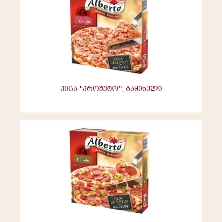
პიცა "პროშუტო", გაყინული