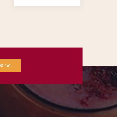
კრემით
წერა