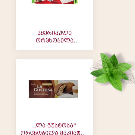
ამერიკული
ორცხობილა
შოკოლადით და
თხილით
„ლა გუსტოსა“
ორცხობილა მაკიატოს