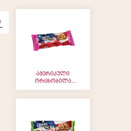
ამერიკული
ორცხობილა
შოკოლადით და
ქიშმიშით