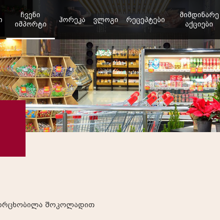
ჩვენი
მიმდინარე
ი
ჰორეკა
ვლოგი
რეცეპტები
იმპორტი
აქციები
 ორცხობილა შოკოლადით