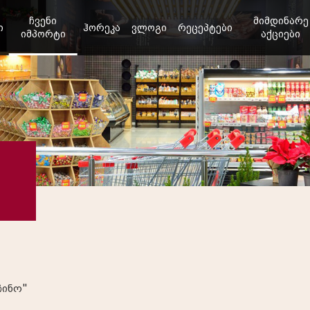
ჩვენი
მიმდინარე
ი
ჰორეკა
ვლოგი
რეცეპტები
იმპორტი
აქციები
ჩინო"