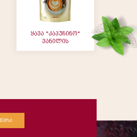
ყავა "კაპუჩინო"
ვანილის
წერა