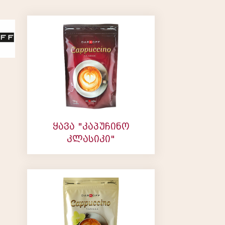
ყავა "კაპუჩინო
კლასიკი"