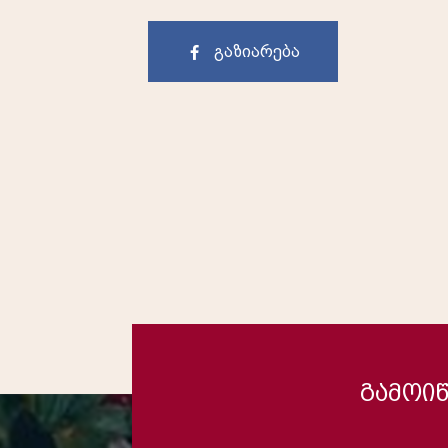
გაზიარება
გამოიწ