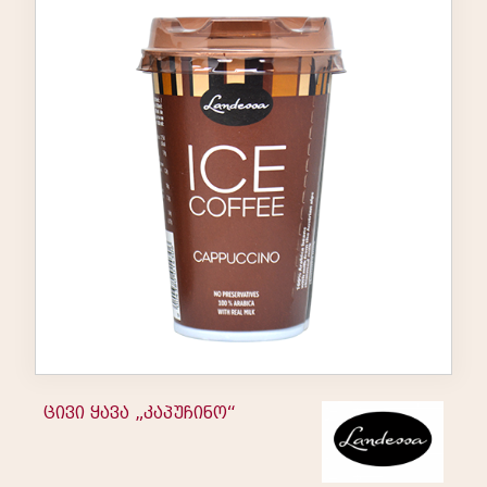
ცივი ყავა „კაპუჩინო“