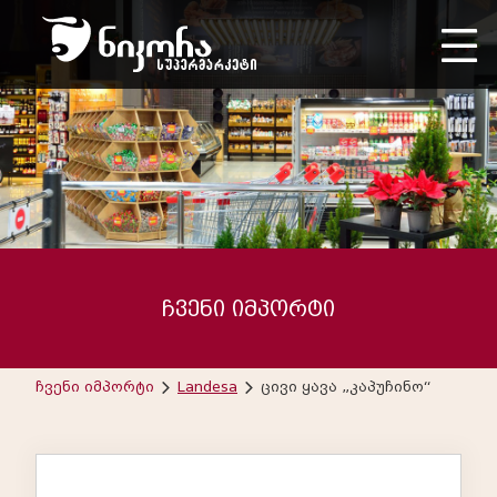
ჩვენი იმპორტი
ჩვენი იმპორტი
Landesa
ცივი ყავა „კაპუჩინო“