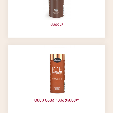
კაკაო
ცივი ყავა "კაპუჩინო"