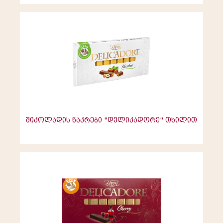
შიკოლადის ნაკრები "დელიკადორე" თხილით