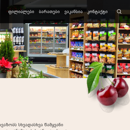
ფილიალები
ბარათები
ვაკანსია
კონტაქტი
ვაზობს სხვადასხვა წამყვანი