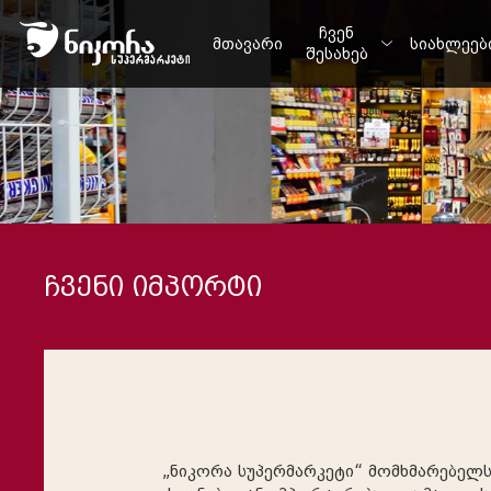
ჩვენ
მთავარი
სიახლეებ
შესახებ
ჩვენი იმპორტი
„ნიკორა სუპერმარკეტი“ მომხმარებელს