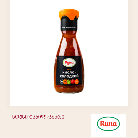
სოუსი ტკბილ-ცხარე