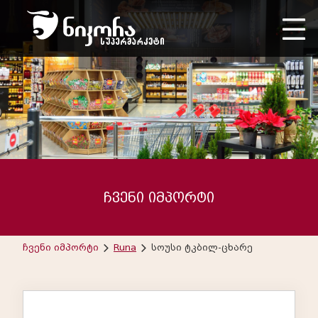
ჩვენი იმპორტი
ჩვენი იმპორტი
Runa
სოუსი ტკბილ-ცხარე