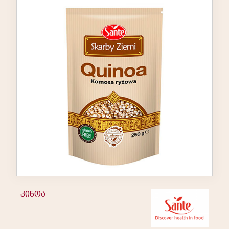
კინოა