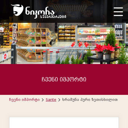
ჩვენი იმპორტი
ჩვენი იმპორტი
Sante
ხრამუნა პური ზეთისხილით