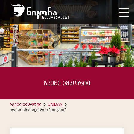
ჩვენი იმპორტი
ჩვენი იმპორტი
UNIDAN
სოუსი პომიდვრის "სალსა"