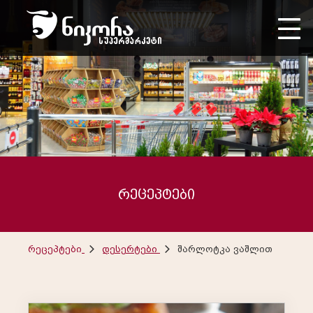
რეცეპტები
რეცეპტები
დესერტები
შარლოტკა ვაშლით