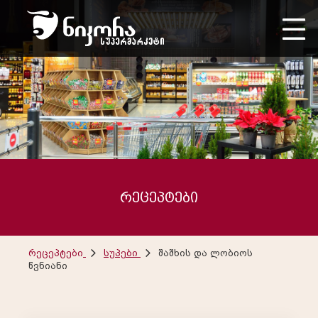
რეცეპტები
რეცეპტები
სუპები
შაშხის და ლობიოს
წვნიანი