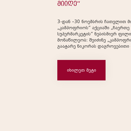
მიიღე“
3-დან –30 ნოემბრის ჩათვლით მიიღე მონაწილეობა
„კამპოფრიოს“ აქციაში „ჩაერთე 
სუპერმარკეტის“ ნებისმიერ ფილიალშ
მონაწილეობ: შეიძინე „კამპოფრიოს“ ხორცპროდუქტი
გაატარე ნიკორას დაგროვებითი ბარათი
ყველაზე მეტი თანხის შენაძენი დ
საჩუქრები: ყოველი კვირის ბოლოს — 2 მონაწილე მიიღებს
„NINJA“-ს აეროგრილს (AF451EU) თვის ბოლოს — ერ
იხილეთ მეტი
მონაწილე მიიღებს 2 კაციან საგზუ