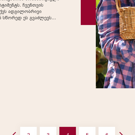
ს. ჩვენთვის
აქვს ადგილობრივი
ნ სწორედ ეს გვაძლევს
უწყოთ
ებას; დავაფასოთ
ამდვილი ძალა. ჩვენი
მხოლოდ ბიზნეს