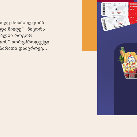
და მიიღე“ „ნიკორა
ი როგორ
 დააგროვე
ა მიიღე საჩუქრები.
თი
რს ესპა...