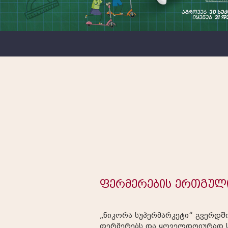
ფერმერების ერთგულ
„ნიკორა სუპერმარკეტი“ გვერდშ
ფერმერებს და ყოველდღიურად 