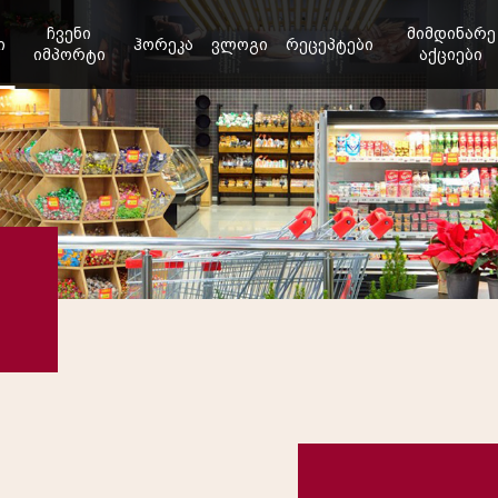
ჩვენი
მიმდინარე
ი
ჰორეკა
ვლოგი
რეცეპტები
იმპორტი
აქციები