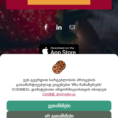
ვებ-გვერდით სარგებლობის პროცესის
გასამარტივებლად ვიყენებთ 'მზა-ჩანაწერებს'
(COOKIES), დამატებითი ინფორმაციისთვის იხილეთ
COOKIE პოლიტიკა
ვეთანხმები
© 2021 შ.პ.ს. "ნიკორა სუპერმარკეტი". ყველა
უფლება დაცულია.
არ ვეთანხმები