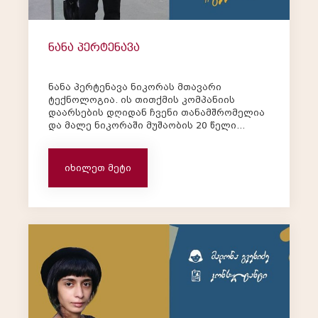
ნანა პერტენავა
ნანა პერტენავა ნიკორას მთავარი
ტექნოლოგია. ის თითქმის კომპანიის
დაარსების დღიდან ჩვენი თანამშრომელია
და მალე ნიკორაში მუშაობის 20 წელი
შეუსრულდება. ნანა: „ბერლინის
ჰუმბოლდტის სახელობის უნივერსიტეტი
კვების ტექნოლოგიის განხრით
იხილეთ მეტი
დავამთავრე, კერძოდ ხორცის
ტექნოლოგიის სპეციალობით და
დავბრუნდი საქარ...